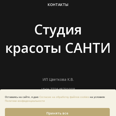
КОНТАКТЫ
Студия
красоты САНТИ
ИП Цветкова К.В.
ИНН 772648731008
ОРГНИП 325774600247452 от 15.04.2025 г.
Оставаясь на сайте, я даю
Согласие на обработку файлов cookies
на условиях
e-mail: t.czwetkowa2017@yandex.ru
Политики конфиденциальности
Политика обработки персональных данных
Принять все
Согласие на обработку персональных данных